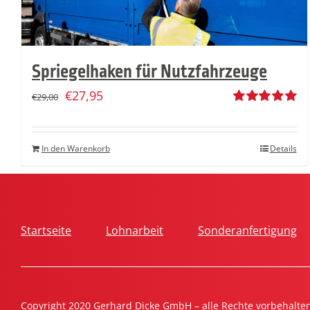
Spriegelhaken für Nutzfahrzeuge
€
27,95
€
29,00
Bewertet
mit
5.00
von
5
In den Warenkorb
Details
Startseite
Lohnarbeit
Sonderanfertigung
Copyright 2020 Gerhard Dicke GmbH – alle Rechte vorbehalte