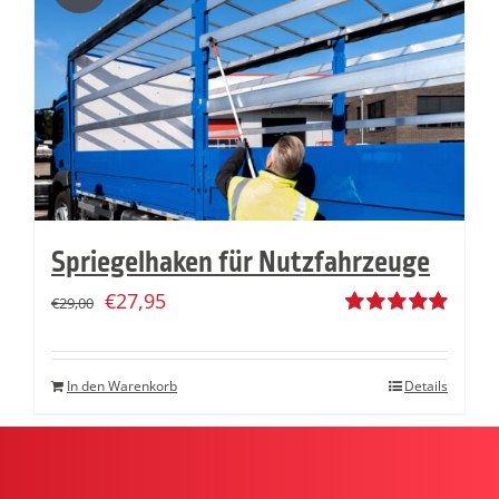
Spriegelhaken für Nutzfahrzeuge
€
27,95
€
29,00
Bewertet
mit
5.00
von
5
In den Warenkorb
Details