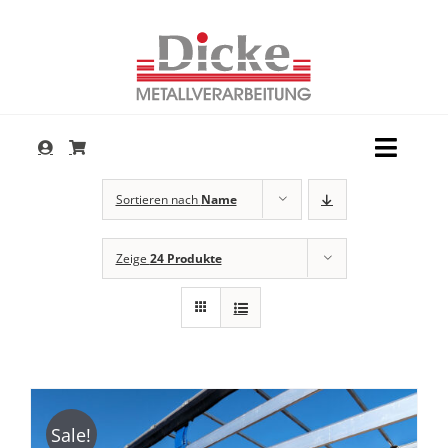
Zum
Inhalt
springen
Toggl
Navig
Dienstleistungen
Sortieren nach
Name
Produkte
Zeige
24 Produkte
Service
Unternehmen
Kontakt
Sale!