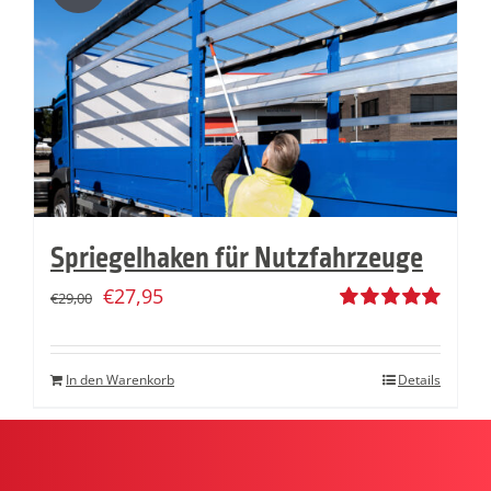
Spriegelhaken für Nutzfahrzeuge
€
27,95
€
29,00
Bewertet
mit
5.00
von
5
In den Warenkorb
Details