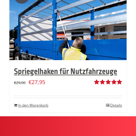
Spriegelhaken für Nutzfahrzeuge
€
27,95
€
29,00
Bewertet
mit
5.00
von
5
In den Warenkorb
Details