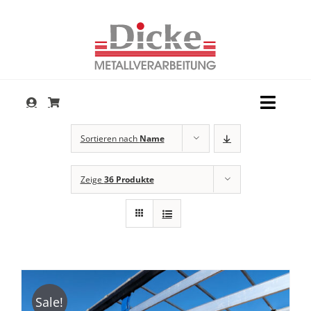
Zum
Inhalt
springen
Toggl
Navig
Dienstleistungen
Sortieren nach
Name
Produkte
Zeige
36 Produkte
Service
Unternehmen
Kontakt
Sale!