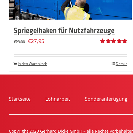
Spriegelhaken für Nutzfahrzeuge
€
27,95
€
29,00
Bewertet
mit
5.00
von
5
In den Warenkorb
Details
Startseite
Lohnarbeit
Sonderanfertigung
Copyright 2020 Gerhard Dicke GmbH – alle Rechte vorbehalte