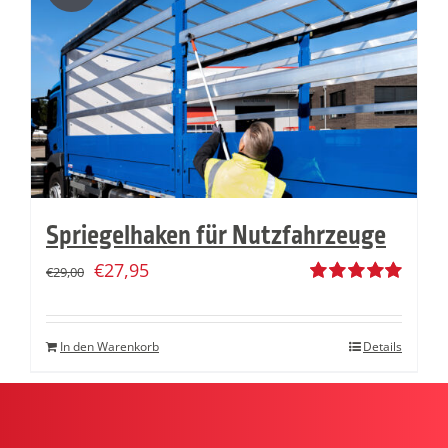
Spriegelhaken für Nutzfahrzeuge
€
27,95
€
29,00
Bewertet
mit
5.00
von
5
In den Warenkorb
Details