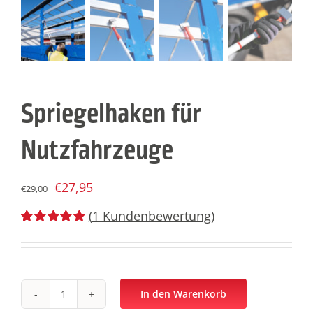
Spriegelhaken für
Nutzfahrzeuge
€
27,95
€
29,00
(
1
Kundenbewertung)
Bewertet
1
mit
5.00
von
5, basierend
auf
Kundenbewertung
In den Warenkorb
Spriegelhaken