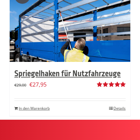
Spriegelhaken für Nutzfahrzeuge
€
27,95
€
29,00
Bewertet
mit
5.00
von
5
In den Warenkorb
Details