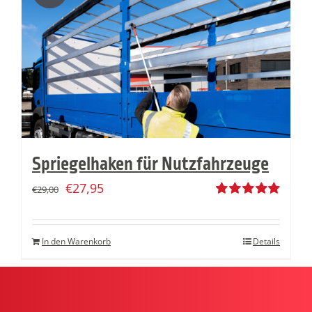
Spriegelhaken für Nutzfahrzeuge
€
27,95
€
29,00
Bewertet
mit
5.00
von
5
In den Warenkorb
Details