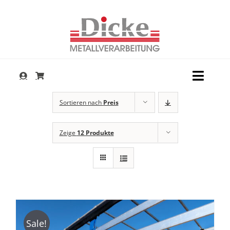
Zum
Inhalt
springen
Toggl
Navig
Dienstleistungen
Sortieren nach
Preis
Produkte
Zeige
12 Produkte
Service
Unternehmen
Kontakt
Sale!