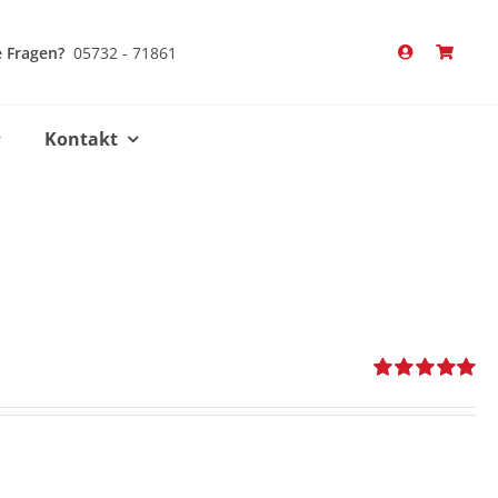
 Fragen?
05732 - 71861
Kontakt
Bewertet
mit
5.00
von
5