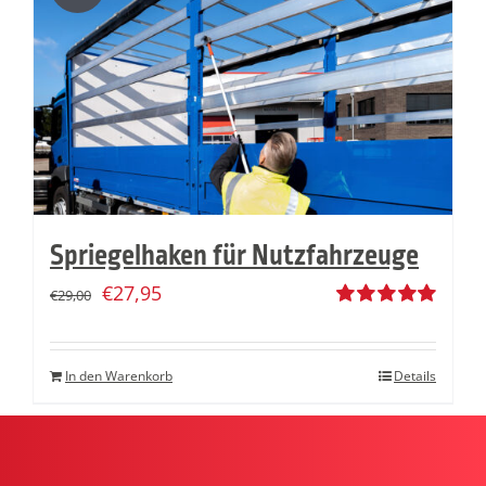
Spriegelhaken für Nutzfahrzeuge
€
27,95
€
29,00
Bewertet
mit
5.00
von
5
In den Warenkorb
Details