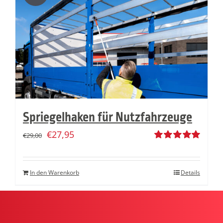
Spriegelhaken für Nutzfahrzeuge
€
27,95
€
29,00
Bewertet
mit
5.00
von
5
In den Warenkorb
Details