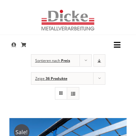
Zum
Inhalt
springen
Toggl
Navig
Dienstleistungen
Sortieren nach
Preis
Produkte
Zeige
36 Produkte
Service
Unternehmen
Kontakt
Sale!