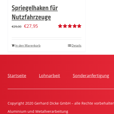
Spriegelhaken für
Nutzfahrzeuge
€
27,95
€
29,00
Bewertet
mit
5.00
von
5
In den Warenkorb
Details
Startseite
Lohnarbeit
Sonderanfertigung
Copyright 2020 Gerhard Dicke GmbH – alle Rechte vorbehalte
Aluminium und Metallverarbeitung