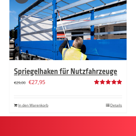
Spriegelhaken für Nutzfahrzeuge
€
27,95
€
29,00
Bewertet
mit
5.00
von
5
In den Warenkorb
Details