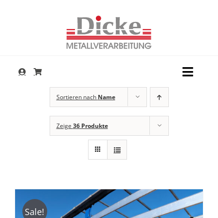
Zum
Inhalt
springen
Toggl
Navig
Dienstleistungen
Sortieren nach
Name
Produkte
Zeige
36 Produkte
Service
Unternehmen
Kontakt
Sale!