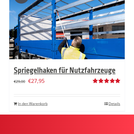
Spriegelhaken für Nutzfahrzeuge
€
27,95
€
29,00
Bewertet
mit
5.00
von
5
In den Warenkorb
Details